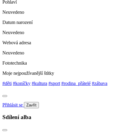
Pohlaví
Neuvedeno
Datum narození
Neuvedeno
Webová adresa
Neuvedeno
Fototechnika
Moje nejpoužívanější štítky
#děti
#koníčky
#kultura
#sport
#rodina_přátelé
#zábava
Přihlásit se
Zavřít
Sdílení alba