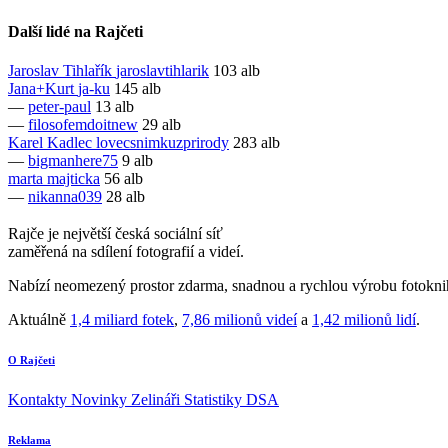
Další lidé na Rajčeti
Jaroslav Tihlařík
jaroslavtihlarik
103 alb
Jana+Kurt
ja-ku
145 alb
—
peter-paul
13 alb
—
filosofemdoitnew
29 alb
Karel Kadlec
lovecsnimkuzprirody
283 alb
—
bigmanhere75
9 alb
marta
majticka
56 alb
—
nikanna039
28 alb
Rajče je největší česká sociální síť
zaměřená na sdílení fotografií a videí.
Nabízí neomezený prostor zdarma, snadnou a rychlou výrobu fotoknih
Aktuálně
1,4 miliard fotek
,
7,86 milionů videí
a
1,42 milionů lidí
.
O Rajčeti
Kontakty
Novinky
Zelináři
Statistiky DSA
Reklama